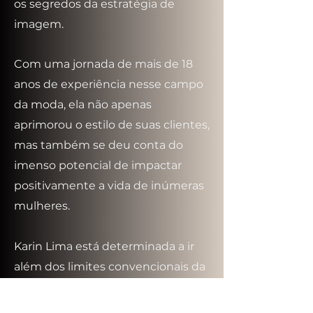
os segredos da estratégia de
imagem.
Com uma jornada de mais de 18
anos de experiência nesse campo
da moda, ela não apenas
aprimorou o estilo de suas clientes,
mas também se deu conta do
imenso potencial de impactar
positivamente a vida de inúmeras
mulheres.
Karin Lima está determinada a ir
além dos limites convencionais da
consultoria de imagem. Seu
compromisso vai muito além do