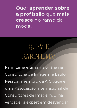
Quer
aprender sobre
a profissão
que
mais
cresce
no ramo da
moda.
QUEM É
KARIN LIMA?
Karin Lima é uma visionária na
Consultoria de Imagem e Estilo
Pessoal, membro da AICI, que é
uma Associação Internacional de
Consultores de Imagem. Uma
verdadeira expert em desvendar